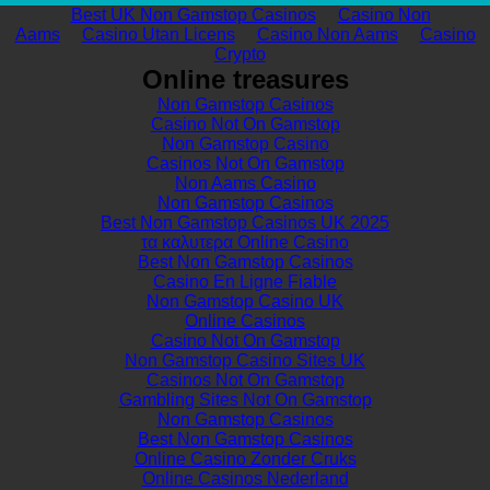
Best UK Non Gamstop Casinos
Casino Non
Aams
Casino Utan Licens
Casino Non Aams
Casino
Crypto
Online treasures
Non Gamstop Casinos
Casino Not On Gamstop
Non Gamstop Casino
Casinos Not On Gamstop
Non Aams Casino
Non Gamstop Casinos
Best Non Gamstop Casinos UK 2025
τα καλυτερα Online Casino
Best Non Gamstop Casinos
Casino En Ligne Fiable
Non Gamstop Casino UK
Online Casinos
Casino Not On Gamstop
Non Gamstop Casino Sites UK
Casinos Not On Gamstop
Gambling Sites Not On Gamstop
Non Gamstop Casinos
Best Non Gamstop Casinos
Online Casino Zonder Cruks
Online Casinos Nederland