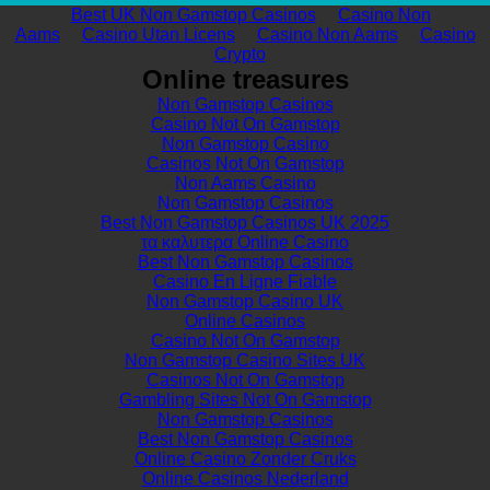
Best UK Non Gamstop Casinos
Casino Non
Aams
Casino Utan Licens
Casino Non Aams
Casino
Crypto
Online treasures
Non Gamstop Casinos
Casino Not On Gamstop
Non Gamstop Casino
Casinos Not On Gamstop
Non Aams Casino
Non Gamstop Casinos
Best Non Gamstop Casinos UK 2025
τα καλυτερα Online Casino
Best Non Gamstop Casinos
Casino En Ligne Fiable
Non Gamstop Casino UK
Online Casinos
Casino Not On Gamstop
Non Gamstop Casino Sites UK
Casinos Not On Gamstop
Gambling Sites Not On Gamstop
Non Gamstop Casinos
Best Non Gamstop Casinos
Online Casino Zonder Cruks
Online Casinos Nederland